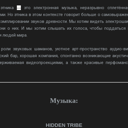
 этника
это электронная музыка, неразрывно сплетённ
—
ами. Но этника в этом контексте говорит больше о самовыраже
 сэмплировании звуков древности. Мы хотим видеть электрошама
сни о них. И мы хотим слышать их голоса, чтобы поддаться 
и людей мира.
роли звуковых шаманов, уютное арт-пространство аудио-ви
еский бар, хорошая компания, спонтанно возникающие акусти
держиваемая видеопроекциями, а также красивые перфоманс
Музыка:
HIDDEN TRIBE