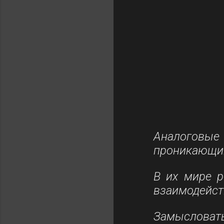
Аналоговы
проникающий 
В их мире 
взаимодейст
Замысловат