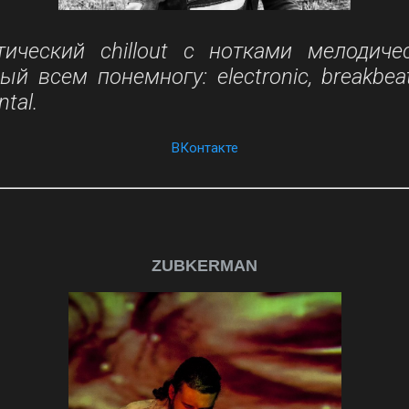
тический chillout с нотками мелодиче
й всем понемногу: electronic, breakbeat
ntal.
ВКонтакте
ZUBKERMAN