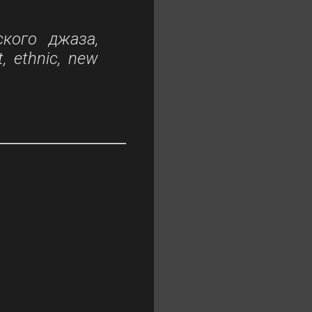
ского джаза,
, ethnic, new