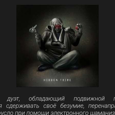
й дуэт, обладающий подвижной 
я сдерживать своё безумие, перенапр
русло при помощи электронного шамани