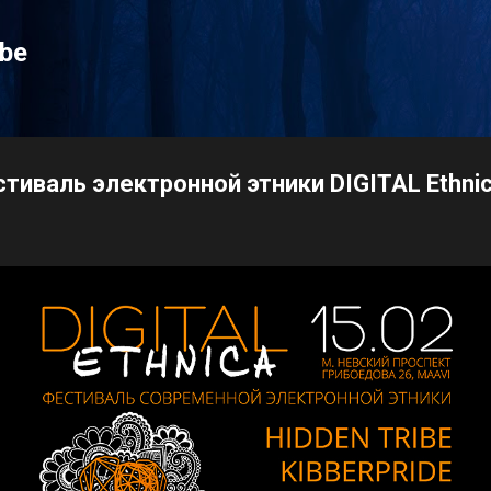
К основному контенту
ibe
стиваль электронной этники DIGITAL Ethni