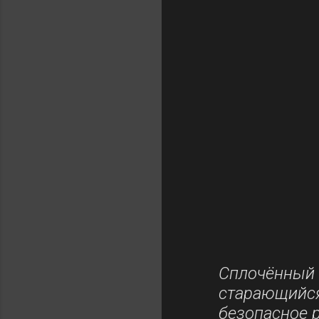
Сплочённы
старающийс
безопасное 