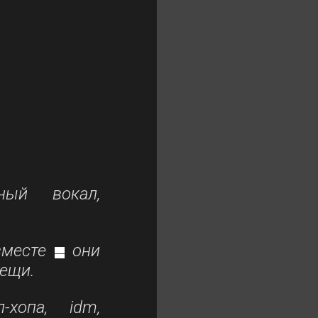
ный вокал,
вместе
они
—
вещи.
-хопа, idm,