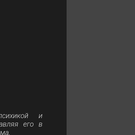
психикой и
авляя его в
зма.