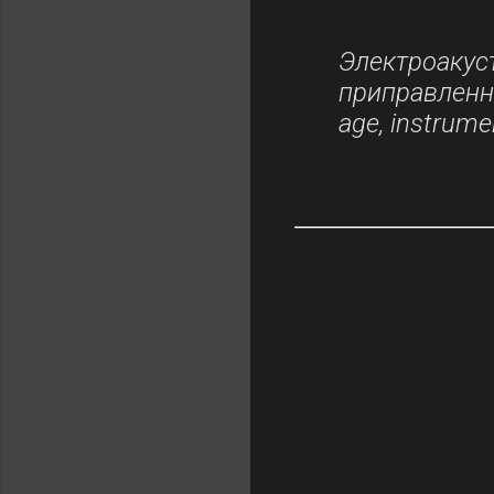
Электроакус
приправленны
age, instrume